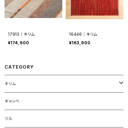
17913｜キリム
16446｜キリム
¥174,900
¥163,900
CATEGORY
キリム
ドホク
ギャッベ
ツル