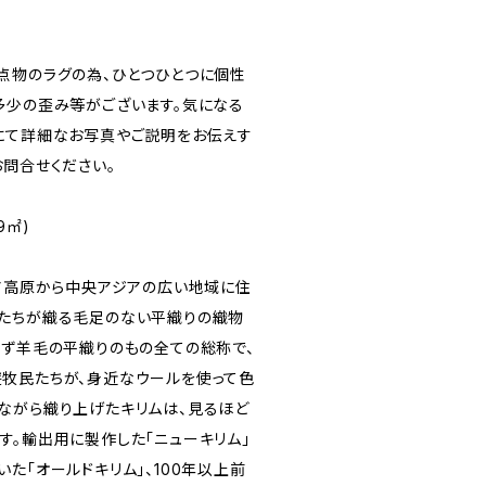
点物のラグの為、ひとつひとつに個性
多少の歪み等がございます。気になる
にて詳細なお写真やご説明をお伝えす
お問合せください。
9㎡)
リア高原から中央アジアの広い地域に住
たちが織る毛足のない平織りの織物
らず羊毛の平織りのもの全ての総称で、
牧民たちが、身近なウールを使って色
ながら織り上げたキリムは、見るほど
す。輸出用に製作した「ニューキリム」
た「オールドキリム」、100年以上前