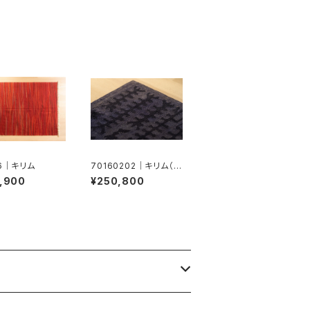
46｜キリム
70160202｜キリム（ド
ホク）
,900
¥250,800