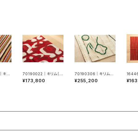
8｜キリ
70190022｜キリム（ド
70190306｜キリム（ド
164
ホク）
ホク）
¥173,800
¥255,200
¥163