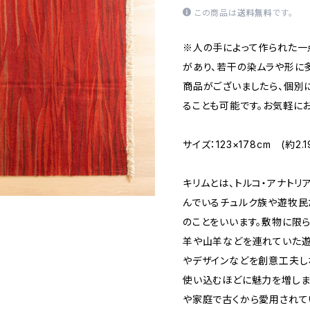
この商品は
送料無料
です。
※人の手によって作られた一
があり、若干の染ムラや形に
商品がございましたら、個別
ることも可能です。お気軽に
サイズ：123×178cm (約2.1
キリムとは、トルコ・アナト
んでいるチュルク族や遊牧民
のことをいいます。敷物に限
羊や山羊などを連れていた遊
やデザインなどを創意工夫し
使い込むほどに魅力を増しま
や家庭で古くから愛用されてい