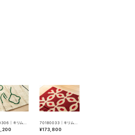
90306｜キリム（ド
70180033｜キリム（ド
ホク）
5,200
¥173,800