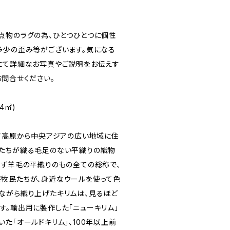
点物のラグの為、ひとつひとつに個性
多少の歪み等がございます。気になる
にて詳細なお写真やご説明をお伝えす
お問合せください。
24㎡)
リア高原から中央アジアの広い地域に住
たちが織る毛足のない平織りの織物
らず羊毛の平織りのもの全ての総称で、
牧民たちが、身近なウールを使って色
ながら織り上げたキリムは、見るほど
す。輸出用に製作した「ニューキリム」
た「オールドキリム」、100年以上前