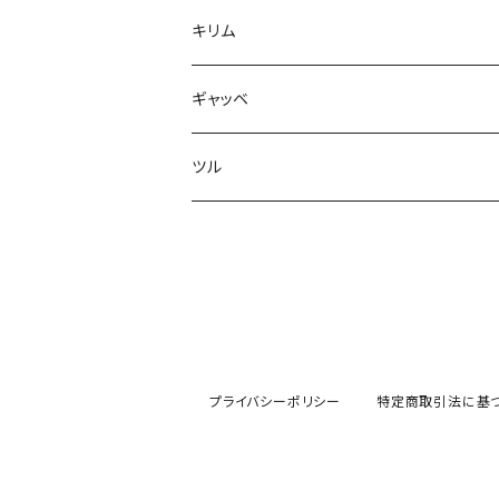
キリム
ドホク
ギャッベ
ツル
プライバシーポリシー
特定商取引法に基