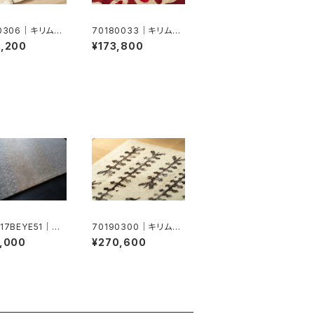
90306｜キリム（ド
70180033｜キリム（ド
ホク）
5,200
¥173,800
17BEYE51｜ギ
70190300｜キリム（ド
（アメレ）
ホク）
,000
¥270,600