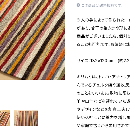
この商品は
送料無料
です。
※人の手によって作られた一
があり、若干の染ムラや形に
商品がございましたら、個別
ることも可能です。お気軽に
サイズ：182×123cm (約2.
キリムとは、トルコ・アナト
んでいるチュルク族や遊牧民
のことをいいます。敷物に限
羊や山羊などを連れていた遊
やデザインなどを創意工夫し
使い込むほどに魅力を増しま
や家庭で古くから愛用されてい