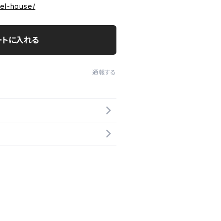
del-house/
ートに入れる
通報する