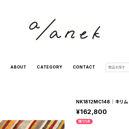
E
ABOUT
CATEGORY
CONTACT
NK1812MC148｜キリム
¥162,800
残り1点