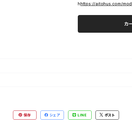
h
https://aitohus.com/mo
カ
保存
シェア
LINE
ポスト