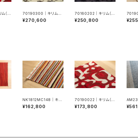
リム（ド
70190300｜キリム（ド
70160202｜キリム（ド
701
ホク）
ホク）
ホク）
¥270,600
¥250,800
¥25
NK1812MC148｜キリ
70190022｜キリム（ド
AM23
ム
ホク）
ャッベ
¥162,800
¥173,800
¥561