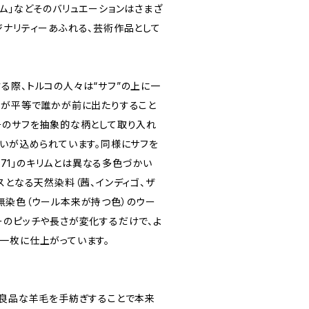
ム」などそのバリュエーションはさまざ
ジナリティーあふれる、芸術作品として
る際、トルコの人々は“サフ”の上に一
なが平等で誰かが前に出たりすること
そのサフを抽象的な柄として取り入れ
思いが込められています。同様にサフを
8171」のキリムとは異なる多色づかい
スとなる天然染料（茜、インディゴ、ザ
無染色（ウール本来が持つ色）のウー
ーのピッチや長さが変化するだけで、よ
一枚に仕上がっています。
、良品な羊毛を手紡ぎすることで本来