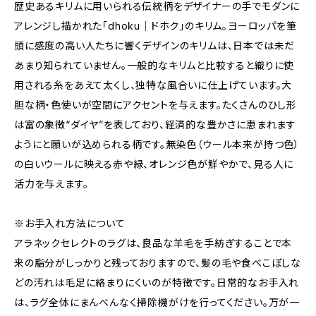
歴史あるキリムに用いられる伝統柄をデザイナーの手でモダンに
アレンジし描かれた「dhoku｜ドホク」のキリム。ヨーロッパを筆
頭に感度の高い人たちに響くデザインのキリムは、日本では未だ
あまり知られていません。一般的なキリムと比較すると織りに使
用される糸をあえて太くし、独特な風合いに仕上げています。大
胆な柄・色使いが空間にアクセントを与えます。たくさんのひし形
は富の象徴“ダイヤ”を表しており、経済的な豊かさに恵まれます
ようにと願いが込められる柄です。無染色（ウール本来が持つ色）
の白いウールに映える赤や緑、オレンジ色が鮮やかで、見る人に
活力を与えます。
※お手入れ方法について
アラネックセレクトのラグは、良品な羊毛を手紡ぎすることで本
来の脂分がしっかりと残っておりますので、髪の毛や食べこぼしな
どの汚れは毛足に絡まりにくいのが特徴です。日常的なお手入れ
は、ラグ全体にまんべんなく掃除機がけを行ってください。万が一