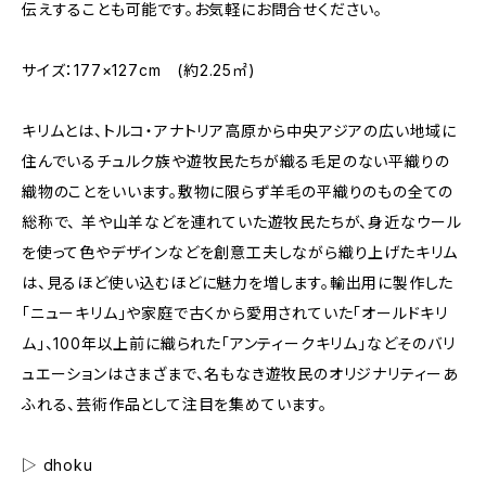
伝えすることも可能です。お気軽にお問合せください。
サイズ：177×127cm (約2.25㎡)
キリムとは、トルコ・アナトリア高原から中央アジアの広い地域に
住んでいるチュルク族や遊牧民たちが織る毛足のない平織りの
織物のことをいいます。敷物に限らず羊毛の平織りのもの全ての
総称で、 羊や山羊などを連れていた遊牧民たちが、身近なウール
を使って色やデザインなどを創意工夫しながら織り上げたキリム
は、見るほど使い込むほどに魅力を増します。輸出用に製作した
「ニューキリム」や家庭で古くから愛用されていた「オールドキリ
ム」、100年以上前に織られた「アンティークキリム」などそのバリ
ュエーションはさまざまで、名もなき遊牧民のオリジナリティーあ
ふれる、芸術作品として注目を集めています。
▷ dhoku