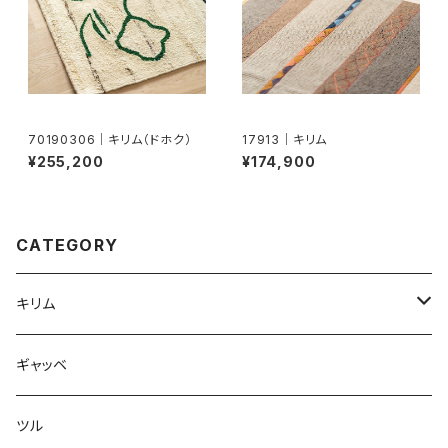
70190306｜キリム（ドホク）
17913｜キリム
¥255,200
¥174,900
CATEGORY
キリム
ドホク
ギャッベ
ツル