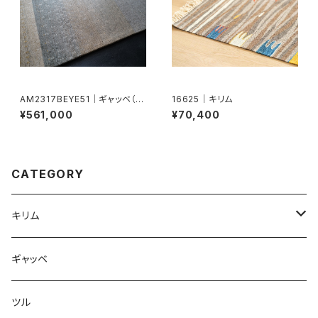
AM2317BEYE51｜ギャッベ（ア
16625｜キリム
メレ）
¥561,000
¥70,400
CATEGORY
キリム
ドホク
ギャッベ
ツル