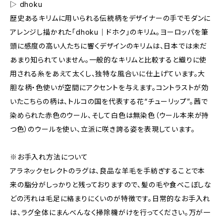
▷ dhoku
歴史あるキリムに用いられる伝統柄をデザイナーの手でモダンに
アレンジし描かれた「dhoku｜ドホク」のキリム。ヨーロッパを筆
頭に感度の高い人たちに響くデザインのキリムは、日本では未だ
あまり知られていません。一般的なキリムと比較すると織りに使
用される糸をあえて太くし、独特な風合いに仕上げています。大
胆な柄・色使いが空間にアクセントを与えます。コントラストが効
いたこちらの柄は、トルコの国を代表する花“チューリップ”。茜で
染められた赤色のウール、そして白色は無染色（ウール本来が持
つ色）のウールを使い、立派に咲き誇る姿を表現しています。
※お手入れ方法について
アラネックセレクトのラグは、良品な羊毛を手紡ぎすることで本
来の脂分がしっかりと残っておりますので、髪の毛や食べこぼしな
どの汚れは毛足に絡まりにくいのが特徴です。日常的なお手入れ
は、ラグ全体にまんべんなく掃除機がけを行ってください。万が一