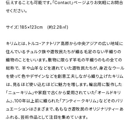
伝えすることも可能です。「Contact」ページよりお気軽にお問合
せください。
サイズ：185×123cm (約2.28㎡)
キリムとは、トルコ・アナトリア高原から中央アジアの広い地域に
住んでいるチュルク族や遊牧民たちが織る毛足のない平織りの
織物のことをいいます。敷物に限らず羊毛の平織りのもの全ての
総称で、 羊や山羊などを連れていた遊牧民たちが、身近なウール
を使って色やデザインなどを創意工夫しながら織り上げたキリム
は、見るほど使い込むほどに魅力を増します。輸出用に製作した
「ニューキリム」や家庭で古くから愛用されていた「オールドキリ
ム」、100年以上前に織られた「アンティークキリム」などそのバリ
ュエーションはさまざまで、名もなき遊牧民のオリジナリティーあ
ふれる、芸術作品として注目を集めています。